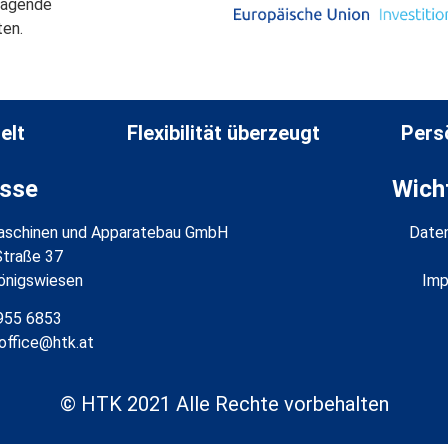
ragende
ten.
elt
Flexibilität überzeugt
Persö
sse
Wich
schinen und Apparatebau GmbH
Date
Straße 37
önigswiesen
Im
7955 6853
 office@htk.at
© HTK 2021 Alle Rechte vorbehalten