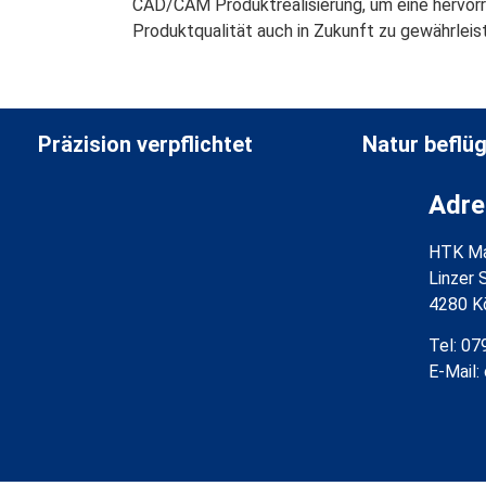
CAD/CAM Produktrealisierung, um eine hervor
Produktqualität auch in Zukunft zu gewährleis
Präzision verpflichtet
Natur beflüg
Adre
HTK Ma
Linzer 
4280 K
Tel: 0
E-Mail: