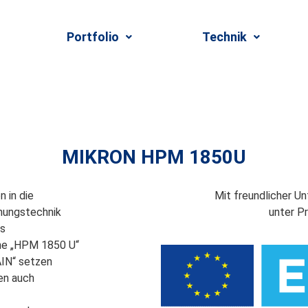
Portfolio
Technik
MIKRON HPM 1850U
 in die
Mit freundlicher U
nungstechnik
unter P
hs
ne „HPM 1850 U“
IN“ setzen
en auch